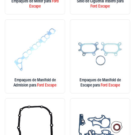
Empaques de Motor
para
Ford
Sello de Ciguenal Trasero
para
Escape
Ford
Escape
Empaques de Manifold de
Empaques de Manifold de
Admision
para
Ford
Escape
Escape
para
Ford
Escape