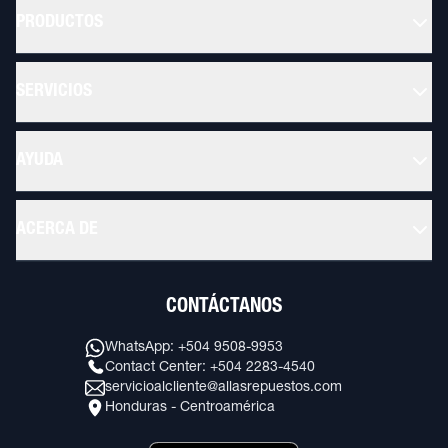
PRODUCTOS
SERVICIOS
AYUDA
ACERCA DE
CONTÁCTANOS
WhatsApp: +504 9508-9953
Contact Center: +504 2283-4540
servicioalcliente@allasrepuestos.com
Honduras - Centroamérica