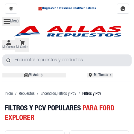
Diagnóstico e Instalación GRATIS en Baterías
Menú
Mi Cuenta
Mi Carrito
Mi Auto
Mi Tienda
Inicio
/
Repuestos
/
Encendido, Filtros y Pcv
/
Filtros y Pcv
FILTROS Y PCV POPULARES
PARA FORD
EXPLORER