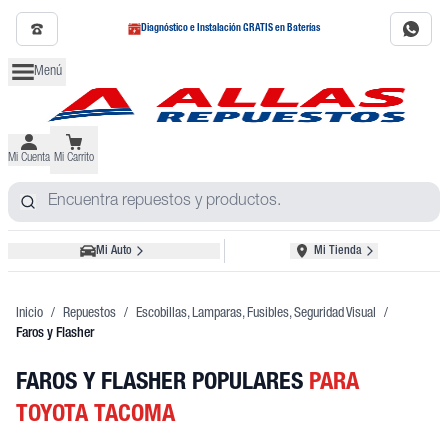
Diagnóstico e Instalación GRATIS en Baterías
Menú
Mi Cuenta
Mi Carrito
Mi Auto
Mi Tienda
Inicio
/
Repuestos
/
Escobillas, Lamparas, Fusibles, Seguridad Visual
/
Faros y Flasher
FAROS Y FLASHER POPULARES
PARA
TOYOTA TACOMA