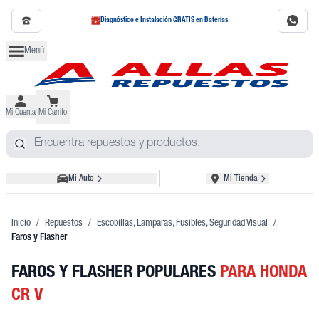
Diagnóstico e Instalación GRATIS en Baterías
Menú
Mi Cuenta
Mi Carrito
Mi Auto
Mi Tienda
Inicio
/
Repuestos
/
Escobillas, Lamparas, Fusibles, Seguridad Visual
/
Faros y Flasher
FAROS Y FLASHER POPULARES
PARA HONDA
CR V