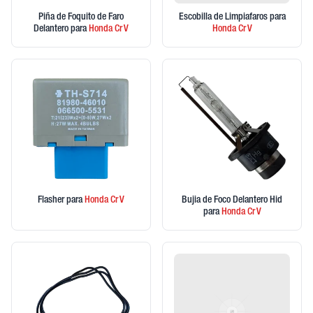
Piña de Foquito de Faro
Escobilla de Limpiafaros
para
Delantero
para
Honda
Cr V
Honda
Cr V
Flasher
para
Honda
Cr V
Bujia de Foco Delantero Hid
para
Honda
Cr V