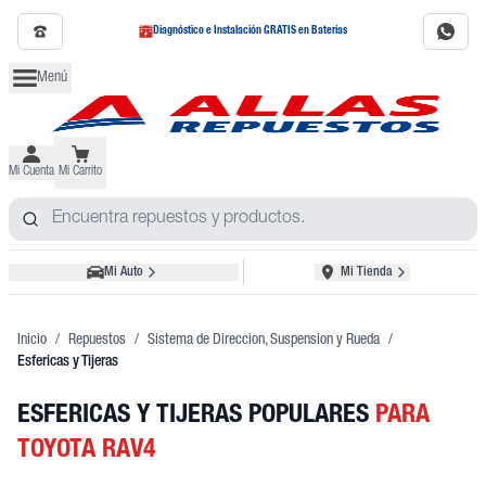
Diagnóstico e Instalación GRATIS en Baterías
Menú
Mi Cuenta
Mi Carrito
Mi Auto
Mi Tienda
Inicio
/
Repuestos
/
Sistema de Direccion, Suspension y Rueda
/
Esfericas y Tijeras
ESFERICAS Y TIJERAS POPULARES
PARA
TOYOTA RAV4