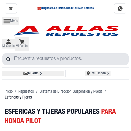
Diagnóstico e Instalación GRATIS en Baterías
Menú
Mi Cuenta
Mi Carrito
Mi Auto
Mi Tienda
Inicio
/
Repuestos
/
Sistema de Direccion, Suspension y Rueda
/
Esfericas y Tijeras
ESFERICAS Y TIJERAS POPULARES
PARA
HONDA PILOT