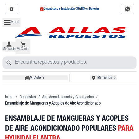
Diagnóstico e Instalación GRATIS en Baterías
Menú
Mi Cuenta
Mi Carrito
Mi Auto
Mi Tienda
Inicio
/
Repuestos
/
Aire Acondicionado y Calefaccion
/
Ensamblaje de Mangueras y Acoples de Aire Acondicionado
ENSAMBLAJE DE MANGUERAS Y ACOPLES
DE AIRE ACONDICIONADO POPULARES
PARA