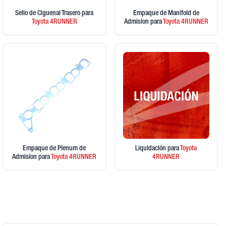
Sello de Ciguenal Trasero
para
Empaque de Manifold de
Toyota
4RUNNER
Admision
para
Toyota
4RUNNER
Empaque de Plenum de
Liquidación
para
Toyota
Admision
para
Toyota
4RUNNER
4RUNNER