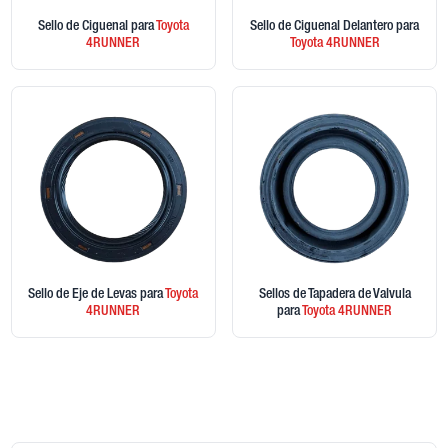
Sello de Ciguenal
para
Toyota
Sello de Ciguenal Delantero
para
4RUNNER
Toyota
4RUNNER
Sello de Eje de Levas
para
Toyota
Sellos de Tapadera de Valvula
4RUNNER
para
Toyota
4RUNNER