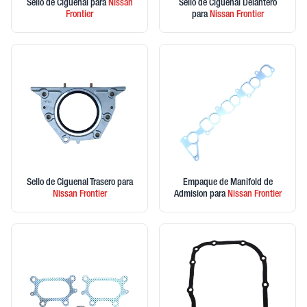
Sello de Ciguenal
para
Nissan
Sello de Ciguenal Delantero
Frontier
para
Nissan
Frontier
Sello de Ciguenal Trasero
para
Empaque de Manifold de
Nissan
Frontier
Admision
para
Nissan
Frontier