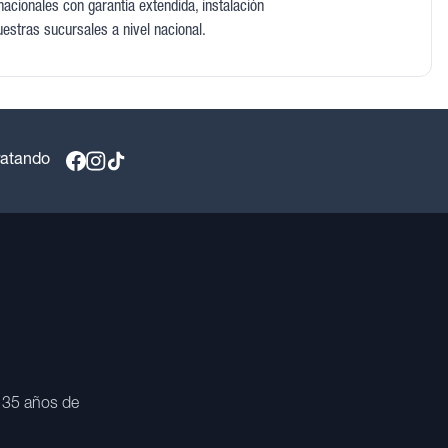
acionales con garantía extendida, instalación
uestras sucursales a nivel nacional.
ratando
 35 años de