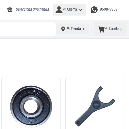
Selecciona una tienda
Mi Cuenta
9508-9953
Mi Tienda
Mi Carrito