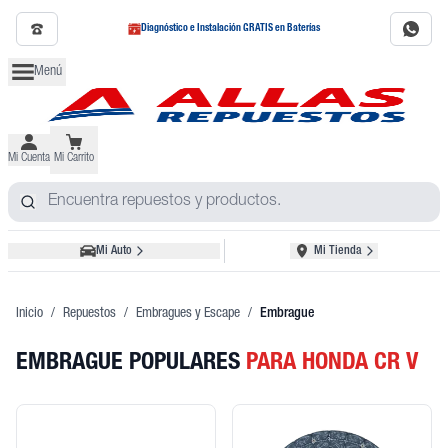
Diagnóstico e Instalación GRATIS en Baterías
Menú
Mi Cuenta
Mi Carrito
Mi Auto
Mi Tienda
Inicio
/
Repuestos
/
Embragues y Escape
/
Embrague
EMBRAGUE POPULARES
PARA HONDA CR V