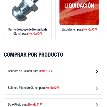
Punto de Apoyo de Horquilla de
Liquidación
para
Honda
Cr V
Clutch
para
Honda
Cr V
COMPRAR POR PRODUCTO
Balinera de Collarin
para
Honda
Cr V
Balinera Piloto de Clutch
para
Honda
Cr V
Buje Piloto
para
Honda
Cr V