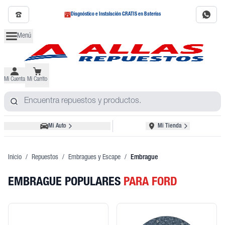
Diagnóstico e Instalación GRATIS en Baterías
Menú
Mi Cuenta
Mi Carrito
Mi Auto
Mi Tienda
Inicio
/
Repuestos
/
Embragues y Escape
/
Embrague
EMBRAGUE POPULARES
PARA FORD