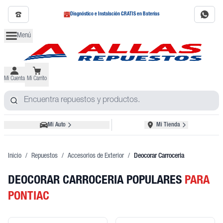
Diagnóstico e Instalación GRATIS en Baterías
Menú
Mi Cuenta
Mi Carrito
Mi Auto
Mi Tienda
Inicio
/
Repuestos
/
Accesorios de Exterior
/
Deocorar Carroceria
DEOCORAR CARROCERIA POPULARES
PARA
PONTIAC