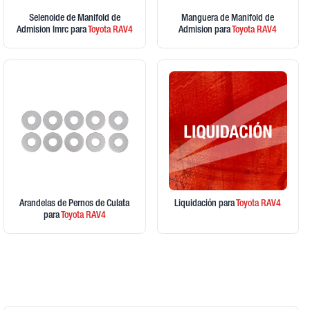
Selenoide de Manifold de
Manguera de Manifold de
Admision Imrc
para
Toyota
RAV4
Admision
para
Toyota
RAV4
Arandelas de Pernos de Culata
Liquidación
para
Toyota
RAV4
para
Toyota
RAV4