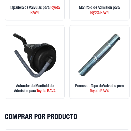
Tapadera de Valvulas
para
Toyota
Manifold de Admision
para
RAV4
Toyota
RAV4
Actuador de Manifold de
Pernos de Tapa de Valvulas
para
Admision
para
Toyota
RAV4
Toyota
RAV4
COMPRAR POR PRODUCTO