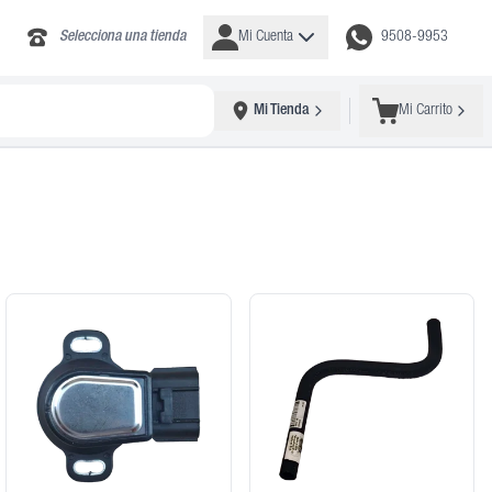
Selecciona una tienda
Mi Cuenta
9508-9953
Mi Tienda
Mi Carrito