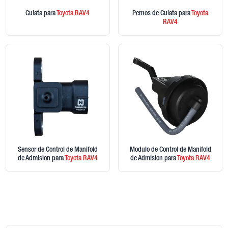
Culata
para
Toyota
RAV4
Pernos de Culata
para
Toyota
RAV4
Sensor de Control de Manifold
Modulo de Control de Manifold
de Admision
para
Toyota
RAV4
de Admision
para
Toyota
RAV4