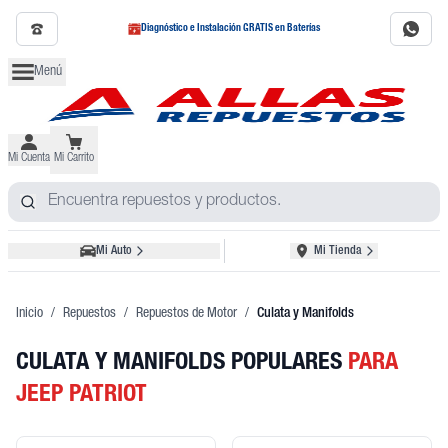
Diagnóstico e Instalación GRATIS en Baterías
Menú
Mi Cuenta
Mi Carrito
Mi Auto
Mi Tienda
Inicio
/
Repuestos
/
Repuestos de Motor
/
Culata y Manifolds
CULATA Y MANIFOLDS POPULARES
PARA
JEEP PATRIOT