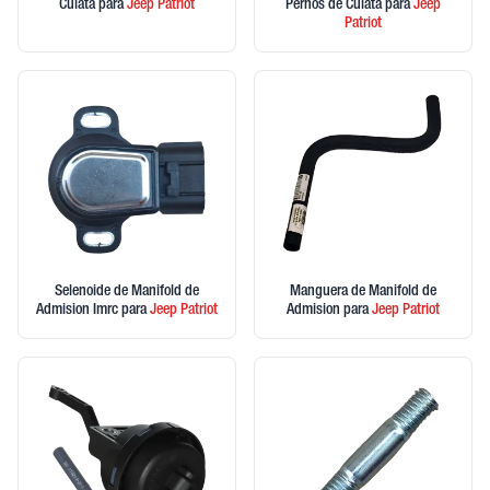
Culata
para
Jeep
Patriot
Pernos de Culata
para
Jeep
Patriot
Selenoide de Manifold de
Manguera de Manifold de
Admision Imrc
para
Jeep
Patriot
Admision
para
Jeep
Patriot