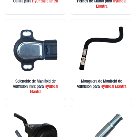
Culata
para
Hyundai
Elantra
Pernos de Culata
para
Hyundai
Elantra
Selenoide de Manifold de
Manguera de Manifold de
Admision Imrc
para
Hyundai
Admision
para
Hyundai
Elantra
Elantra