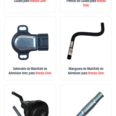
Culata
para
Honda
Civic
Pernos de Culata
para
Honda
Civic
Selenoide de Manifold de
Manguera de Manifold de
Admision Imrc
para
Honda
Civic
Admision
para
Honda
Civic