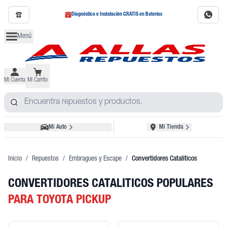
Diagnóstico e Instalación GRATIS en Baterías
Menú
Mi Cuenta
Mi Carrito
Mi Auto
Mi Tienda
Inicio
/
Repuestos
/
Embragues y Escape
/
Convertidores Cataliticos
CONVERTIDORES CATALITICOS POPULARES
PARA TOYOTA PICKUP