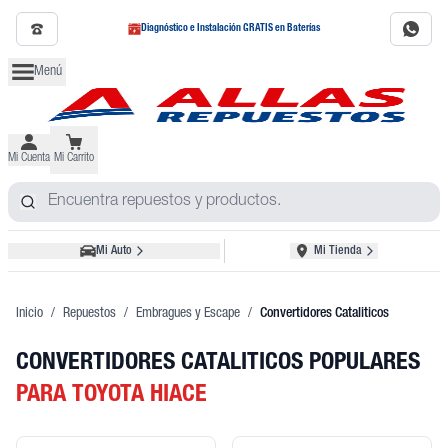
Diagnóstico e Instalación GRATIS en Baterías
Menú
Mi Cuenta
Mi Carrito
Mi Auto
Mi Tienda
Inicio
/
Repuestos
/
Embragues y Escape
/
Convertidores Cataliticos
CONVERTIDORES CATALITICOS POPULARES
PARA TOYOTA HIACE