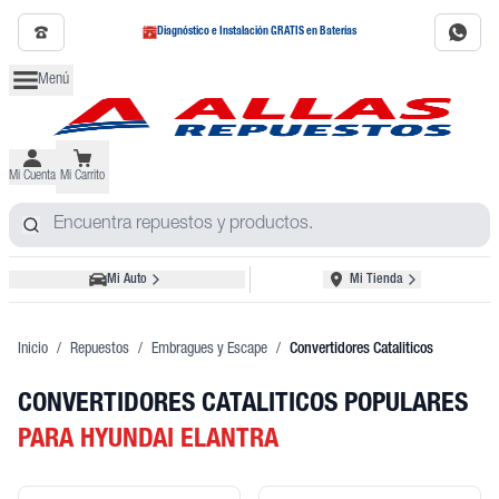
Diagnóstico e Instalación GRATIS en Baterías
Menú
Mi Cuenta
Mi Carrito
Mi Auto
Mi Tienda
Inicio
/
Repuestos
/
Embragues y Escape
/
Convertidores Cataliticos
CONVERTIDORES CATALITICOS POPULARES
PARA HYUNDAI ELANTRA