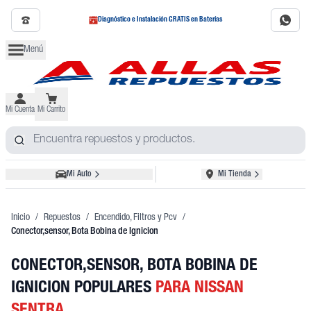
Diagnóstico e Instalación GRATIS en Baterías
Menú
Mi Cuenta
Mi Carrito
Mi Auto
Mi Tienda
Inicio
/
Repuestos
/
Encendido, Filtros y Pcv
/
Conector,sensor, Bota Bobina de Ignicion
CONECTOR,SENSOR, BOTA BOBINA DE
IGNICION POPULARES
PARA NISSAN