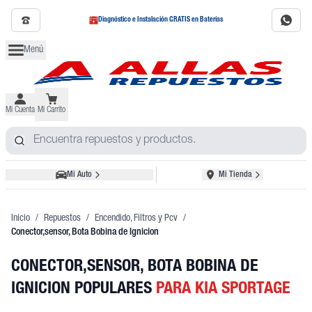
Diagnóstico e Instalación GRATIS en Baterías
Menú
Mi Cuenta
Mi Carrito
Mi Auto
Mi Tienda
Inicio
/
Repuestos
/
Encendido, Filtros y Pcv
/
Conector,sensor, Bota Bobina de Ignicion
CONECTOR,SENSOR, BOTA BOBINA DE
IGNICION POPULARES
PARA KIA SPORTAGE