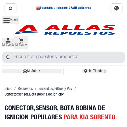
Diagnóstico e Instalación GRATIS en Baterías
Menú
Mi Cuenta
Mi Carrito
Mi Auto
Mi Tienda
Inicio
/
Repuestos
/
Encendido, Filtros y Pcv
/
Conector,sensor, Bota Bobina de Ignicion
CONECTOR,SENSOR, BOTA BOBINA DE
IGNICION POPULARES
PARA KIA SORENTO