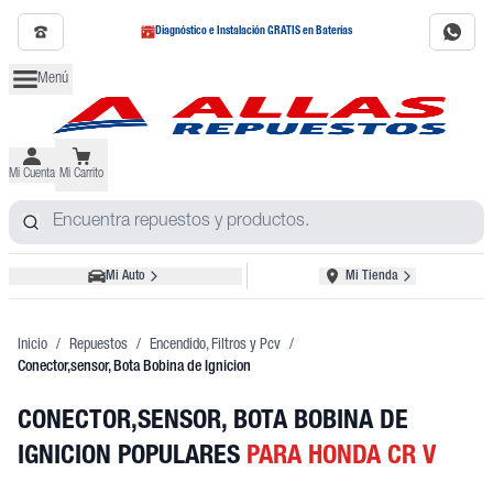
Diagnóstico e Instalación GRATIS en Baterías
Menú
Mi Cuenta
Mi Carrito
Mi Auto
Mi Tienda
Inicio
/
Repuestos
/
Encendido, Filtros y Pcv
/
Conector,sensor, Bota Bobina de Ignicion
CONECTOR,SENSOR, BOTA BOBINA DE
IGNICION POPULARES
PARA HONDA CR V