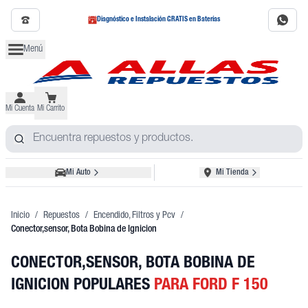
Diagnóstico e Instalación GRATIS en Baterías
Menú
Mi Cuenta
Mi Carrito
Mi Auto
Mi Tienda
Inicio
/
Repuestos
/
Encendido, Filtros y Pcv
/
Conector,sensor, Bota Bobina de Ignicion
CONECTOR,SENSOR, BOTA BOBINA DE
IGNICION POPULARES
PARA FORD F 150