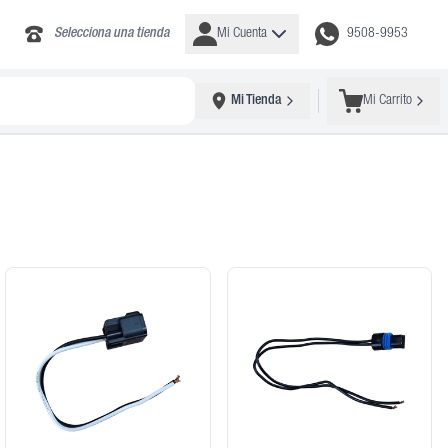
Selecciona una tienda
Mi Cuenta
9508-9953
Mi Tienda
Mi Carrito