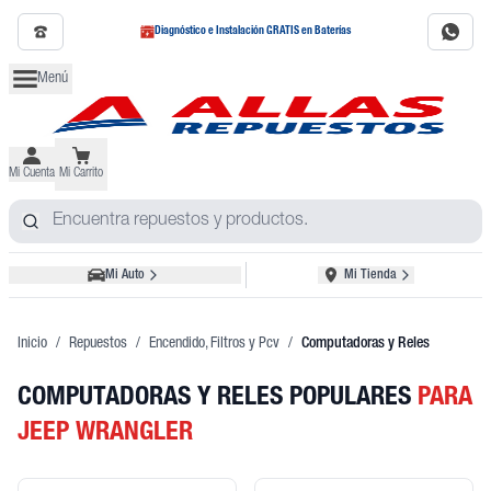
Diagnóstico e Instalación GRATIS en Baterías
Menú
Mi Cuenta
Mi Carrito
Mi Auto
Mi Tienda
Inicio
/
Repuestos
/
Encendido, Filtros y Pcv
/
Computadoras y Reles
COMPUTADORAS Y RELES POPULARES
PARA
JEEP WRANGLER