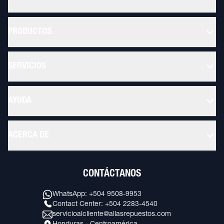
PRODUCTOS
SERVICIOS
AYUDA
ACERCA DE
CONTÁCTANOS
WhatsApp: +504 9508-9953
Contact Center: +504 2283-4540
servicioalcliente@allasrepuestos.com