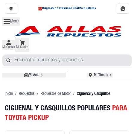
Diagnóstico e Instalación GRATIS en Baterías
Menú
Mi Cuenta
Mi Carrito
Mi Auto
Mi Tienda
Inicio
/
Repuestos
/
Repuestos de Motor
/
Ciguenal y Casquillos
CIGUENAL Y CASQUILLOS POPULARES
PARA
TOYOTA PICKUP