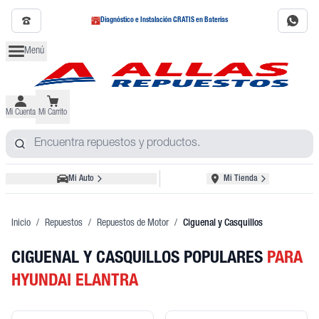
Diagnóstico e Instalación GRATIS en Baterías
Menú
Mi Cuenta
Mi Carrito
Mi Auto
Mi Tienda
Inicio
/
Repuestos
/
Repuestos de Motor
/
Ciguenal y Casquillos
CIGUENAL Y CASQUILLOS POPULARES
PARA
HYUNDAI ELANTRA