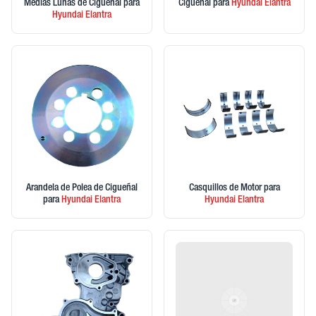
Medias Lunas de Cigueñal
para
Ciguenal
para
Hyundai
Elantra
Hyundai
Elantra
Arandela de Polea de Cigueñal
Casquillos de Motor
para
para
Hyundai
Elantra
Hyundai
Elantra