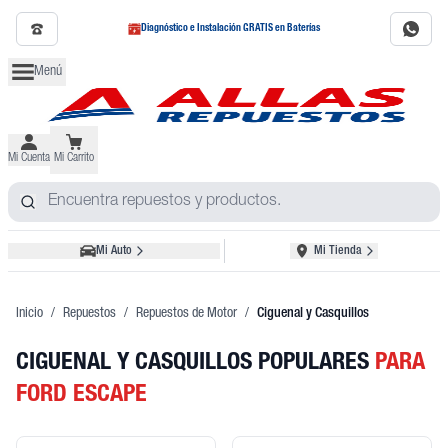
Diagnóstico e Instalación GRATIS en Baterías
Menú
Mi Cuenta
Mi Carrito
Mi Auto
Mi Tienda
Inicio
/
Repuestos
/
Repuestos de Motor
/
Ciguenal y Casquillos
CIGUENAL Y CASQUILLOS POPULARES
PARA
FORD ESCAPE