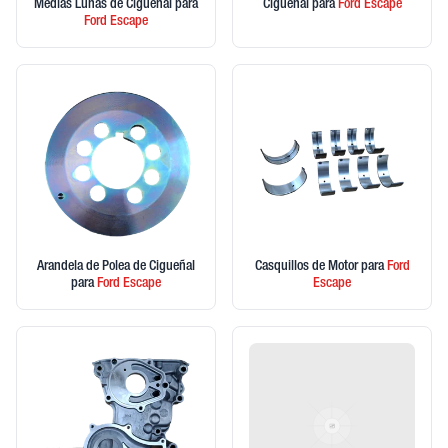
Medias Lunas de Cigueñal
para
Ciguenal
para
Ford
Escape
Ford
Escape
Arandela de Polea de Cigueñal
Casquillos de Motor
para
Ford
para
Ford
Escape
Escape