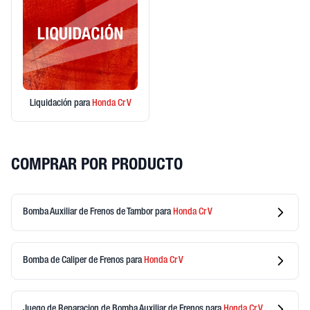
Liquidación
para
Honda
Cr V
COMPRAR POR PRODUCTO
Bomba Auxiliar de Frenos de Tambor
para
Honda
Cr V
Bomba de Caliper de Frenos
para
Honda
Cr V
Juego de Reparacion de Bomba Auxiliar de Frenos
para
Honda
Cr V