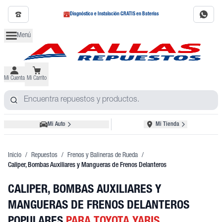
Diagnóstico e Instalación GRATIS en Baterías
Menú
Mi Cuenta
Mi Carrito
Mi Auto
Mi Tienda
Inicio
/
Repuestos
/
Frenos y Balineras de Rueda
/
Caliper, Bombas Auxiliares y Mangueras de Frenos Delanteros
CALIPER, BOMBAS AUXILIARES Y
MANGUERAS DE FRENOS DELANTEROS