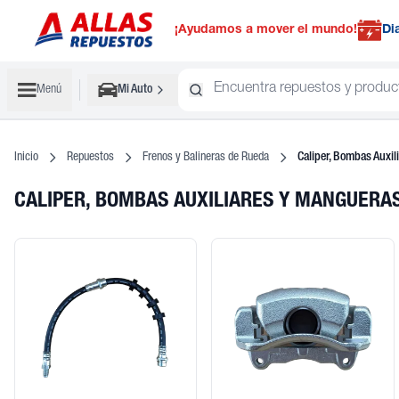
¡Ayudamos a mover el mundo!
Di
Menú
Mi Auto
Inicio
Repuestos
Frenos y Balineras de Rueda
Caliper, Bombas Auxil
CALIPER, BOMBAS AUXILIARES Y MANGUERA