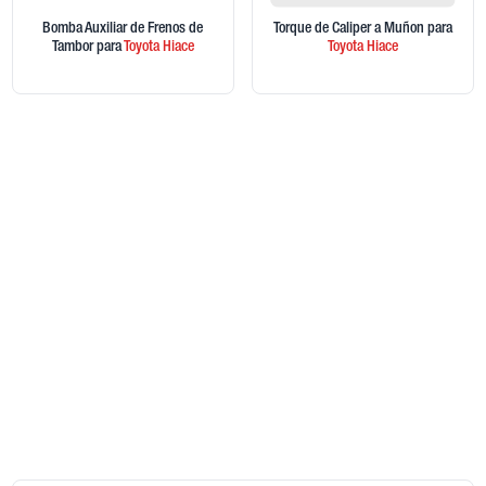
Bomba Auxiliar de Frenos de
Torque de Caliper a Muñon
para
Tambor
para
Toyota
Hiace
Toyota
Hiace