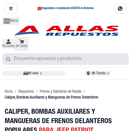
Diagnóstico e Instalación GRATIS en Baterías
Menú
Mi Cuenta
Mi Carrito
Mi Auto
Mi Tienda
Inicio
/
Repuestos
/
Frenos y Balineras de Rueda
/
Caliper, Bombas Auxiliares y Mangueras de Frenos Delanteros
CALIPER, BOMBAS AUXILIARES Y
MANGUERAS DE FRENOS DELANTEROS