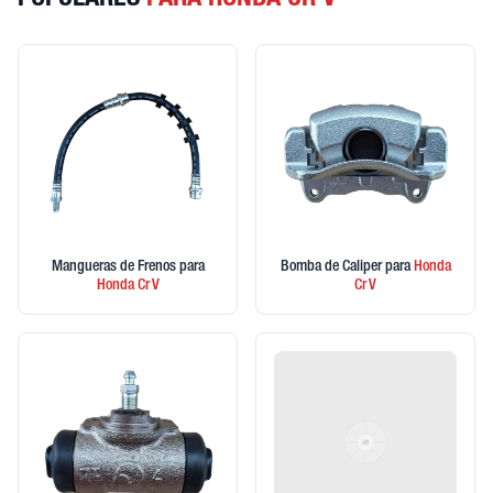
POPULARES
PARA HONDA CR V
Mangueras de Frenos
para
Bomba de Caliper
para
Honda
Honda
Cr V
Cr V