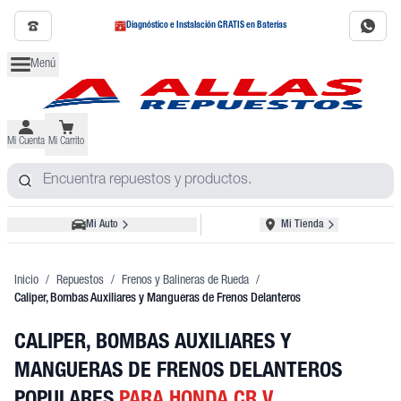
Diagnóstico e Instalación GRATIS en Baterías
Menú
Mi Cuenta
Mi Carrito
Mi Auto
Mi Tienda
Inicio
/
Repuestos
/
Frenos y Balineras de Rueda
/
Caliper, Bombas Auxiliares y Mangueras de Frenos Delanteros
CALIPER, BOMBAS AUXILIARES Y
MANGUERAS DE FRENOS DELANTEROS