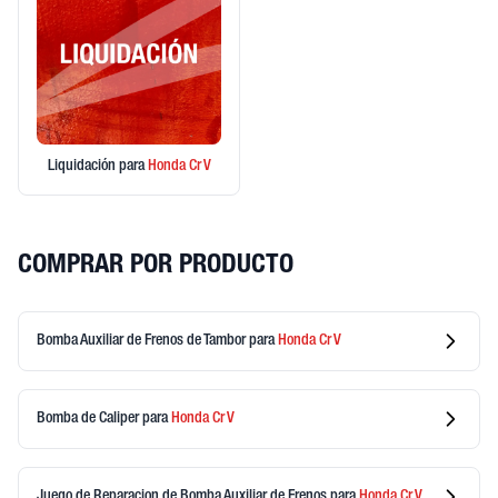
Liquidación
para
Honda
Cr V
COMPRAR POR PRODUCTO
Bomba Auxiliar de Frenos de Tambor
para
Honda
Cr V
Bomba de Caliper
para
Honda
Cr V
Juego de Reparacion de Bomba Auxiliar de Frenos
para
Honda
Cr V