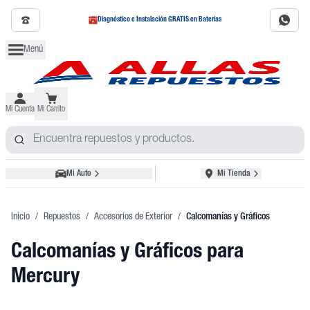
Diagnóstico e Instalación GRATIS en Baterías
Menú
Mi Cuenta
Mi Carrito
Mi Auto
Mi Tienda
Inicio
/
Repuestos
/
Accesorios de Exterior
/
Calcomanías y Gráficos
Calcomanías y Gráficos
para
Mercury