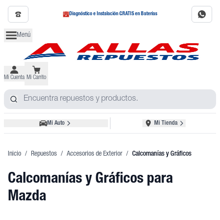
Diagnóstico e Instalación GRATIS en Baterías
Menú
Mi Cuenta
Mi Carrito
Mi Auto
Mi Tienda
Inicio
/
Repuestos
/
Accesorios de Exterior
/
Calcomanías y Gráficos
Calcomanías y Gráficos
para
Mazda