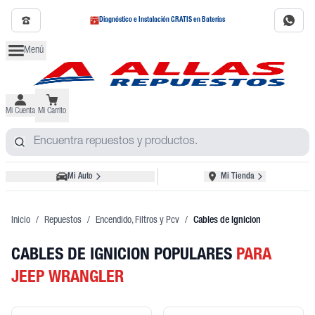
Diagnóstico e Instalación GRATIS en Baterías
Menú
Mi Cuenta
Mi Carrito
Mi Auto
Mi Tienda
Inicio
/
Repuestos
/
Encendido, Filtros y Pcv
/
Cables de Ignicion
CABLES DE IGNICION POPULARES
PARA
JEEP WRANGLER