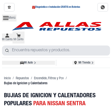
Diagnóstico e Instalación GRATIS en Baterías
Menú
Mi Cuenta
Mi Carrito
Mi Auto
Mi Tienda
Inicio
/
Repuestos
/
Encendido, Filtros y Pcv
/
Bujias de Ignicion y Calentadores
BUJIAS DE IGNICION Y CALENTADORES
POPULARES
PARA NISSAN SENTRA