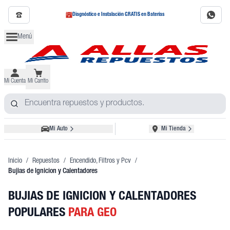
Diagnóstico e Instalación GRATIS en Baterías
Menú
Mi Cuenta
Mi Carrito
Mi Auto
Mi Tienda
Inicio
/
Repuestos
/
Encendido, Filtros y Pcv
/
Bujias de Ignicion y Calentadores
BUJIAS DE IGNICION Y CALENTADORES
POPULARES
PARA GEO