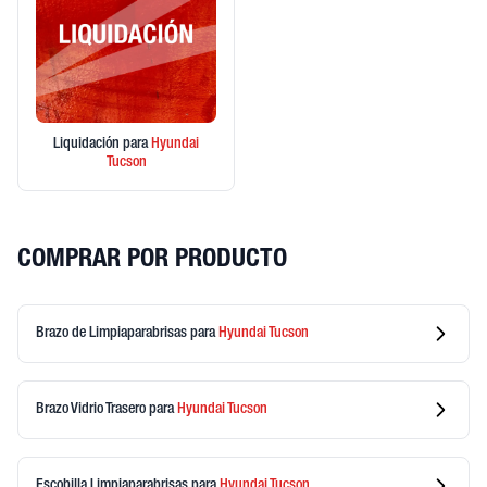
Liquidación
para
Hyundai
Tucson
COMPRAR POR PRODUCTO
Brazo de Limpiaparabrisas
para
Hyundai
Tucson
Brazo Vidrio Trasero
para
Hyundai
Tucson
Escobilla Limpiaparabrisas
para
Hyundai
Tucson