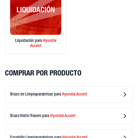
Liquidación
para
Hyundai
Accent
COMPRAR POR PRODUCTO
Brazo de Limpiaparabrisas
para
Hyundai
Accent
Brazo Vidrio Trasero
para
Hyundai
Accent
Escobilla Limpiaparabrisas
para
Hyundai
Accent