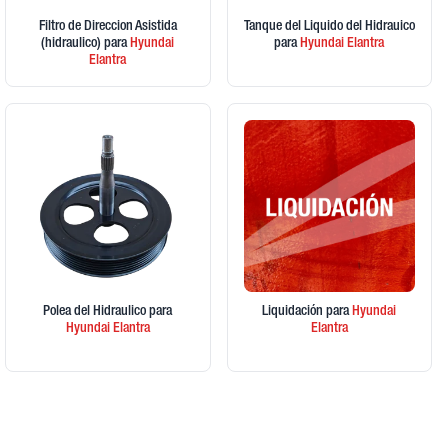
Filtro de Direccion Asistida
Tanque del Liquido del Hidrauico
(hidraulico)
para
Hyundai
para
Hyundai
Elantra
Elantra
Polea del Hidraulico
para
Liquidación
para
Hyundai
Hyundai
Elantra
Elantra