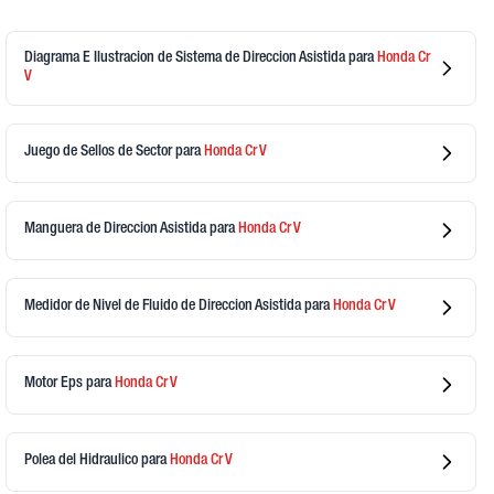
Diagrama E Ilustracion de Sistema de Direccion Asistida
para
Honda
Cr
V
Juego de Sellos de Sector
para
Honda
Cr V
Manguera de Direccion Asistida
para
Honda
Cr V
Medidor de Nivel de Fluido de Direccion Asistida
para
Honda
Cr V
Motor Eps
para
Honda
Cr V
Polea del Hidraulico
para
Honda
Cr V