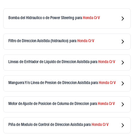
Bomba del Hidraulico o de Power Steering
para
Honda
Cr V
Filtro de Direccion Asistida (hidraulico)
para
Honda
Cr V
Lineas de Enfriador de Liquido de Direccion Asistida
para
Honda
Cr V
Manguera Y/o Linea de Presion de Direccion Asistida
para
Honda
Cr V
Motor de Ajuste de Posicion de Columa de Direccion
para
Honda
Cr V
Piña de Modulo de Control de Direccion Asistida
para
Honda
Cr V