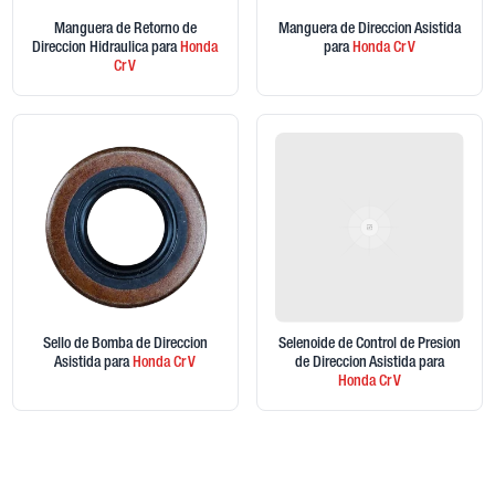
Manguera de Retorno de
Manguera de Direccion Asistida
Direccion Hidraulica
para
Honda
para
Honda
Cr V
Cr V
Sello de Bomba de Direccion
Selenoide de Control de Presion
Asistida
para
Honda
Cr V
de Direccion Asistida
para
Honda
Cr V