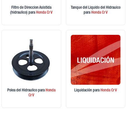
Filtro de Direccion Asistida
Tanque del Liquido del Hidrauico
(hidraulico)
para
Honda
Cr V
para
Honda
Cr V
Polea del Hidraulico
para
Honda
Liquidación
para
Honda
Cr V
Cr V