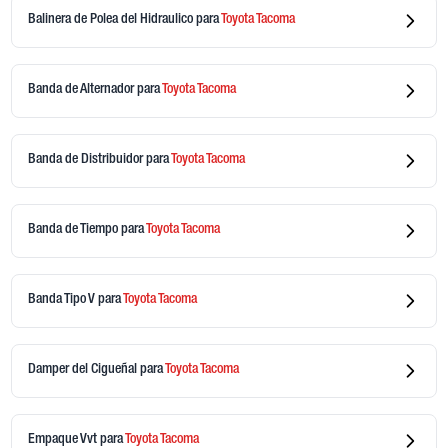
Balinera de Polea del Hidraulico
para
Toyota
Tacoma
Banda de Alternador
para
Toyota
Tacoma
Banda de Distribuidor
para
Toyota
Tacoma
Banda de Tiempo
para
Toyota
Tacoma
Banda Tipo V
para
Toyota
Tacoma
Damper del Cigueñal
para
Toyota
Tacoma
Empaque Vvt
para
Toyota
Tacoma