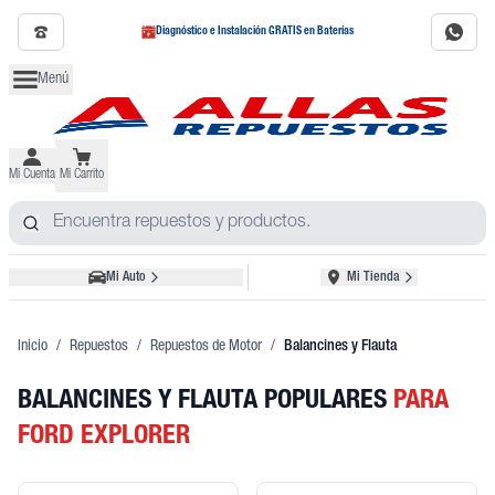
Diagnóstico e Instalación GRATIS en Baterías
Menú
Mi Cuenta
Mi Carrito
Mi Auto
Mi Tienda
Inicio
/
Repuestos
/
Repuestos de Motor
/
Balancines y Flauta
BALANCINES Y FLAUTA POPULARES
PARA
FORD EXPLORER