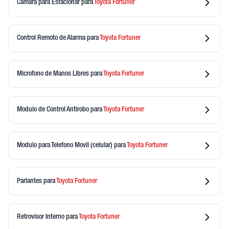
Camara para Estacionar
para
Toyota
Fortuner
Control Remoto de Alarma
para
Toyota
Fortuner
Microfono de Manos Libres
para
Toyota
Fortuner
Modulo de Control Antirobo
para
Toyota
Fortuner
Modulo para Telefono Movil (celular)
para
Toyota
Fortuner
Parlantes
para
Toyota
Fortuner
Retrovisor Interno
para
Toyota
Fortuner